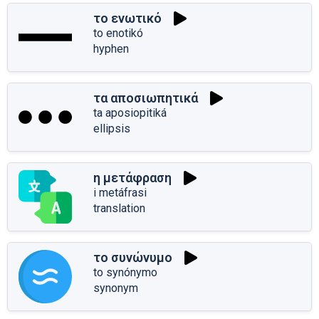
το ενωτικό
to enotikó
hyphen
τα αποσιωπητικά
ta aposiopitiká
ellipsis
η μετάφραση
i metáfrasi
translation
το συνώνυμο
to synónymo
synonym