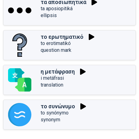
τα αποσιωπητικά
ta aposiopitiká
ellipsis
το ερωτηματικό
to erotimatikó
question mark
η μετάφραση
i metáfrasi
translation
το συνώνυμο
to synónymo
synonym