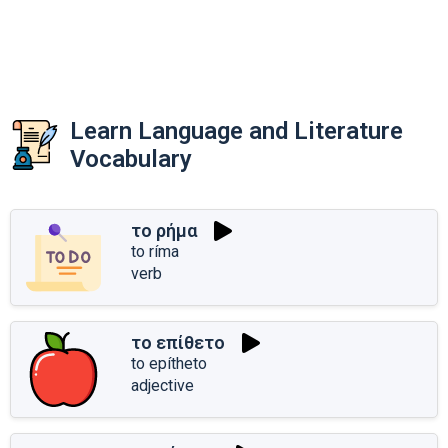
Learn Language and Literature
Vocabulary
το ρήμα
to ríma
verb
το επίθετο
to epítheto
adjective