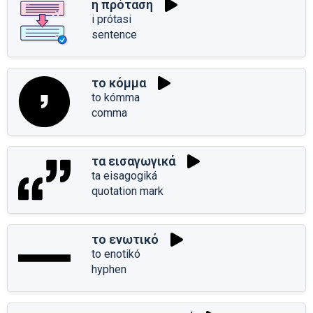
η πρόταση
i prótasi
sentence
το κόμμα
to kómma
comma
τα εισαγωγικά
ta eisagogiká
quotation mark
το ενωτικό
to enotikó
hyphen