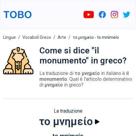
Lingue
Vocaboli Greco
Arte
το μνημείο - to mnimeío
Come si dice "il
monumento" in greco?
La traduzione di
το μνημείο
in italiano è
il
monumento
. Qual è l'articolo determinativo
di
μνημείο
in greco?
La traduzione
το μνημείο