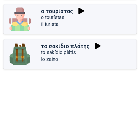
ο τουρίστας
o tourístas
il turista
το σακίδιο πλάτης
to sakídio plátis
lo zaino