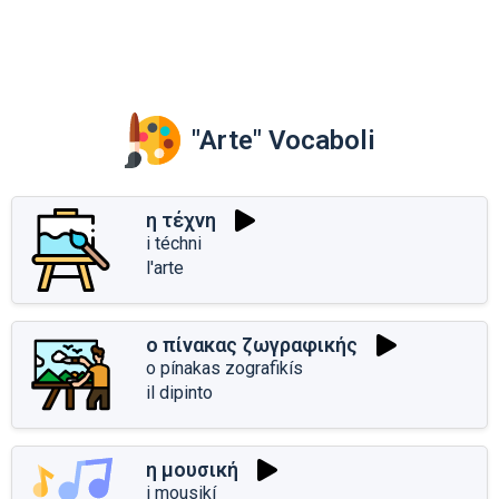
"Arte" Vocaboli
η τέχνη
i téchni
l'arte
ο πίνακας ζωγραφικής
o pínakas zografikís
il dipinto
η μουσική
i mousikí