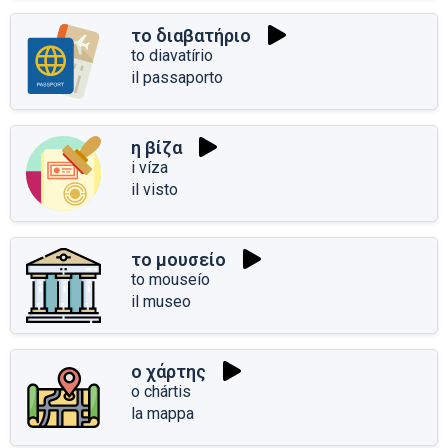
το διαβατήριο
to diavatírio
il passaporto
η βίζα
i víza
il visto
το μουσείο
to mouseío
il museo
ο χάρτης
o chártis
la mappa