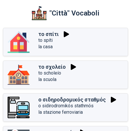
"Città" Vocaboli
το σπίτι
to spíti
la casa
το σχολείο
to scholeío
la scuola
ο σιδηροδρομικός σταθμός
o sidirodromikós stathmós
la stazione ferroviaria