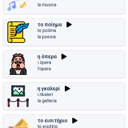
la musica
το ποίημα
to poíima
la poesia
η όπερα
i ópera
l'opera
η γκαλερί
i nkalerí
la galleria
το εισιτήριο
to eisitírio