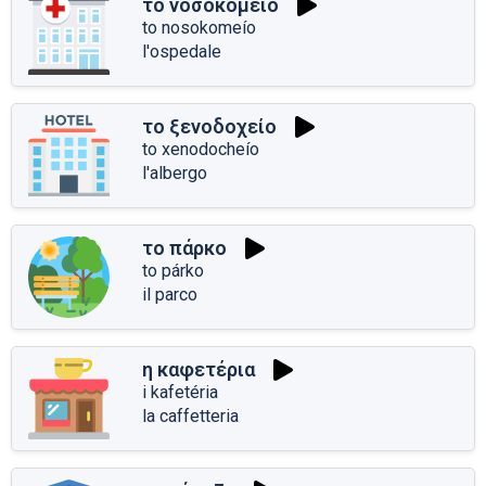
το νοσοκομείο
to nosokomeío
l'ospedale
το ξενοδοχείο
to xenodocheío
l'albergo
το πάρκο
to párko
il parco
η καφετέρια
i kafetéria
la caffetteria