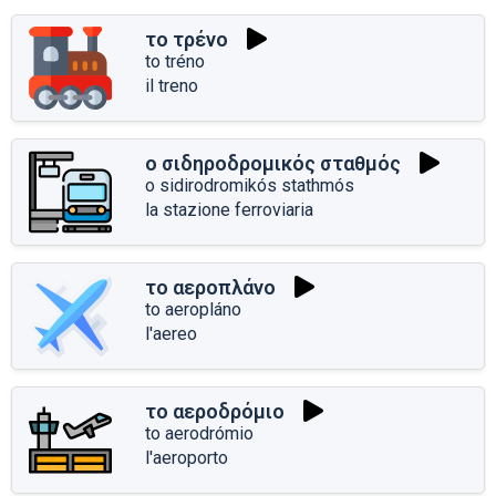
το τρένο
to tréno
il treno
ο σιδηροδρομικός σταθμός
o sidirodromikós stathmós
la stazione ferroviaria
το αεροπλάνο
to aeropláno
l'aereo
το αεροδρόμιο
to aerodrómio
l'aeroporto