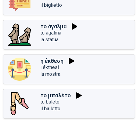
il biglietto
το άγαλμα
to ágalma
la statua
η έκθεση
i ékthesi
la mostra
το μπαλέτο
to baléto
il balletto