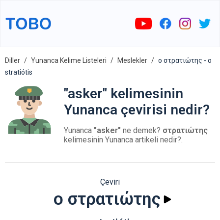
Diller
Yunanca Kelime Listeleri
Meslekler
ο στρατιώτης - o
stratiótis
"asker" kelimesinin
Yunanca çevirisi nedir?
Yunanca
"asker"
ne demek?
στρατιώτης
kelimesinin Yunanca artikeli nedir?.
Çeviri
ο στρατιώτης