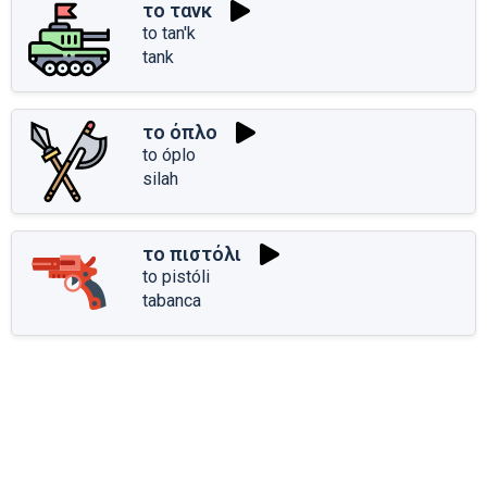
το τανκ
to tan'k
tank
το όπλο
to óplo
silah
το πιστόλι
to pistóli
tabanca