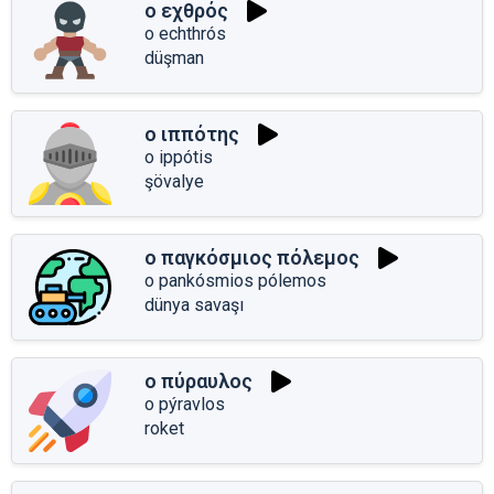
ο εχθρός
o echthrós
düşman
ο ιππότης
o ippótis
şövalye
ο παγκόσμιος πόλεμος
o pankósmios pólemos
dünya savaşı
ο πύραυλος
o pýravlos
roket