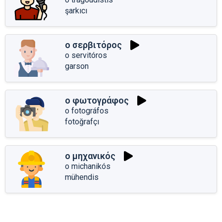
şarkıcı
ο σερβιτόρος
o servitóros
garson
ο φωτογράφος
o fotográfos
fotoğrafçı
ο μηχανικός
o michanikós
mühendis