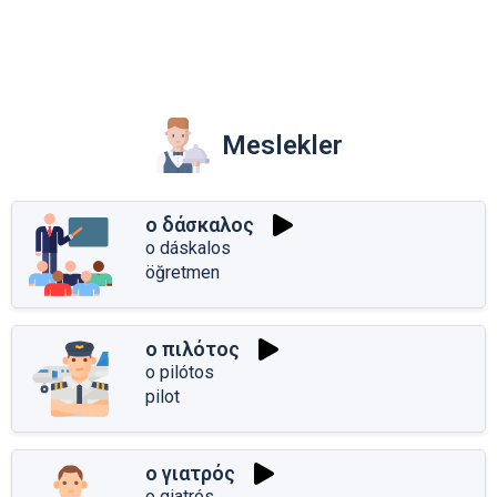
Meslekler
ο δάσκαλος
o dáskalos
öğretmen
ο πιλότος
o pilótos
pilot
ο γιατρός
o giatrós