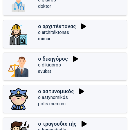
doktor
ο αρχιτέκτονας
o architéktonas
mimar
ο δικηγόρος
o dikigóros
avukat
ο αστυνομικός
o astynomikós
polis memuru
ο τραγουδιστής
o tragoudistís