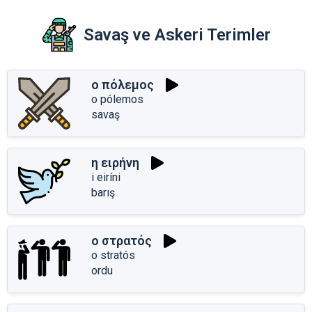
Savaş ve Askeri Terimler
ο πόλεμος
o pólemos
savaş
η ειρήνη
i eiríni
barış
ο στρατός
o stratós
ordu