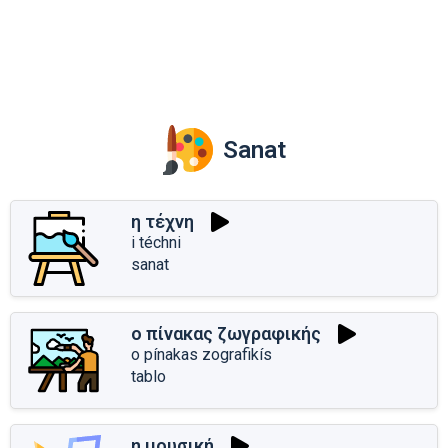
Sanat
η τέχνη
i téchni
sanat
ο πίνακας ζωγραφικής
o pínakas zografikís
tablo
η μουσική