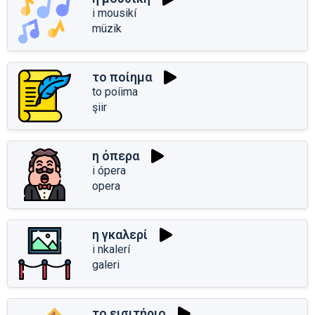
i mousikí
müzik
το ποίημα
to poíima
şiir
η όπερα
i ópera
opera
η γκαλερί
i nkalerí
galeri
το εισιτήριο