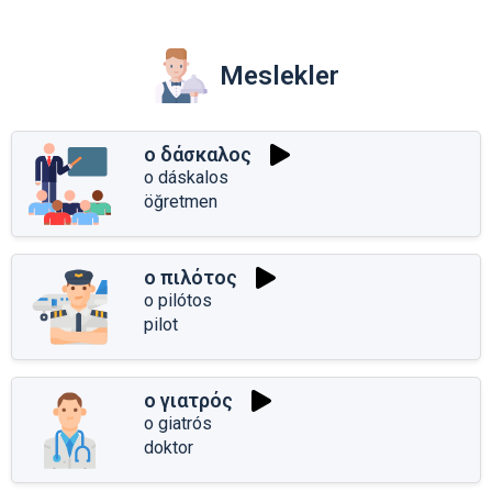
Meslekler
ο δάσκαλος
o dáskalos
öğretmen
ο πιλότος
o pilótos
pilot
ο γιατρός
o giatrós
doktor