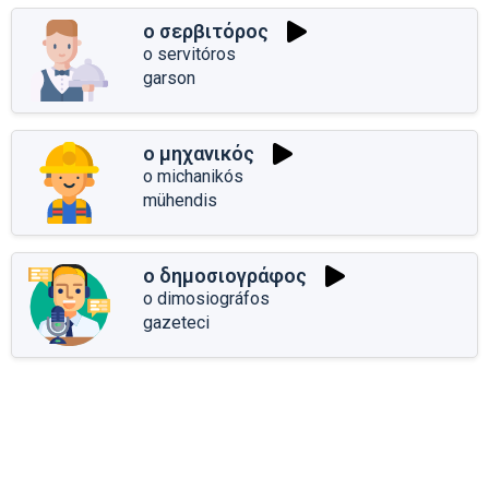
ο σερβιτόρος
o servitóros
garson
ο μηχανικός
o michanikós
mühendis
ο δημοσιογράφος
o dimosiográfos
gazeteci