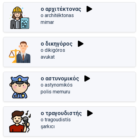
ο αρχιτέκτονας
o architéktonas
mimar
ο δικηγόρος
o dikigóros
avukat
ο αστυνομικός
o astynomikós
polis memuru
ο τραγουδιστής
o tragoudistís
şarkıcı