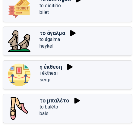
to eisitírio
bilet
το άγαλμα
to ágalma
heykel
η έκθεση
i ékthesi
sergi
το μπαλέτο
to baléto
bale