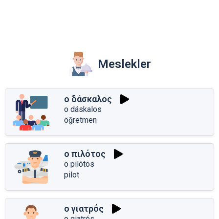
Meslekler
ο δάσκαλος
o dáskalos
öğretmen
ο πιλότος
o pilótos
pilot
ο γιατρός
o giatrós