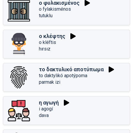
ο φυλακισμένος
o fylakisménos
tutuklu
ο κλέφτης
o kléftis
hırsız
το δακτυλικό αποτύπωμα
to daktylikó apotýpoma
parmak izi
η αγωγή
i agogí
dava