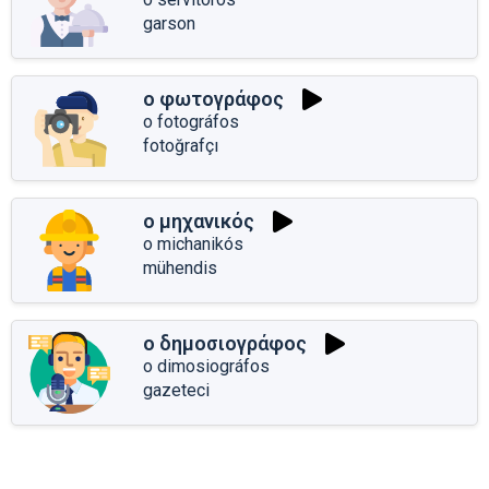
garson
ο φωτογράφος
o fotográfos
fotoğrafçı
ο μηχανικός
o michanikós
mühendis
ο δημοσιογράφος
o dimosiográfos
gazeteci