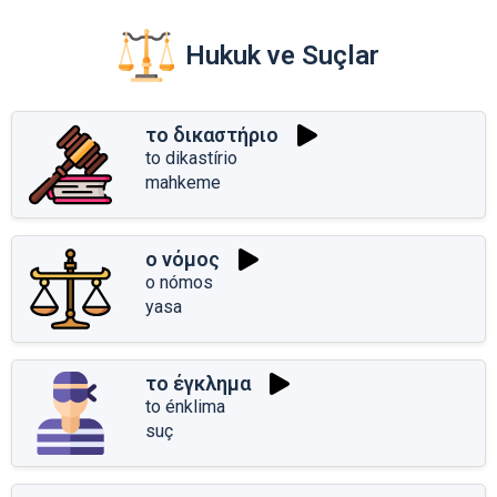
Hukuk ve Suçlar
το δικαστήριο
to dikastírio
mahkeme
ο νόμος
o nómos
yasa
το έγκλημα
to énklima
suç