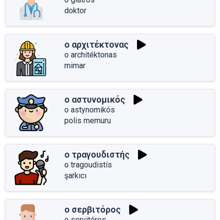
doktor
ο αρχιτέκτονας
o architéktonas
mimar
ο αστυνομικός
o astynomikós
polis memuru
ο τραγουδιστής
o tragoudistís
şarkıcı
ο σερβιτόρος
o servitóros