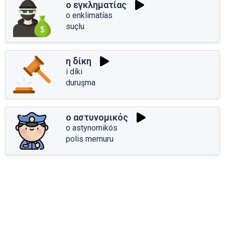
ο εγκληματίας
o enklimatías
suçlu
η δίκη
i díki
duruşma
ο αστυνομικός
o astynomikós
polis memuru