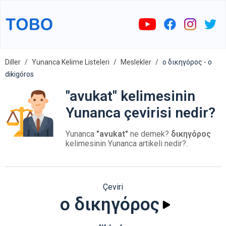
Diller
Yunanca Kelime Listeleri
Meslekler
ο δικηγόρος - o
dikigóros
"avukat" kelimesinin
Yunanca çevirisi nedir?
Yunanca
"avukat"
ne demek?
δικηγόρος
kelimesinin Yunanca artikeli nedir?.
Çeviri
ο δικηγόρος