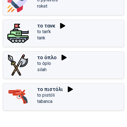
roket
το τανκ
to tan'k
tank
το όπλο
to óplo
silah
το πιστόλι
to pistóli
tabanca