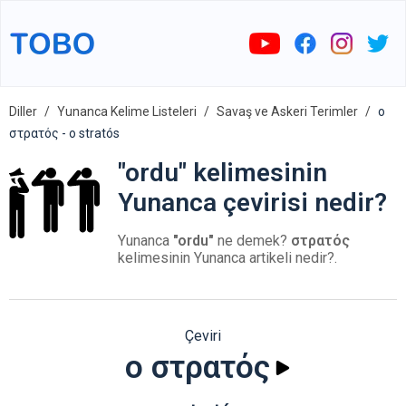
Diller
Yunanca Kelime Listeleri
Savaş ve Askeri Terimler
ο
στρατός - o stratós
"ordu" kelimesinin
Yunanca çevirisi nedir?
Yunanca
"ordu"
ne demek?
στρατός
kelimesinin Yunanca artikeli nedir?.
Çeviri
ο στρατός