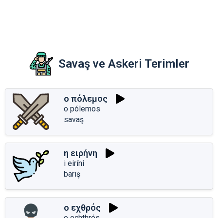
Savaş ve Askeri Terimler
ο πόλεμος
o pólemos
savaş
η ειρήνη
i eiríni
barış
ο εχθρός
o echthrós