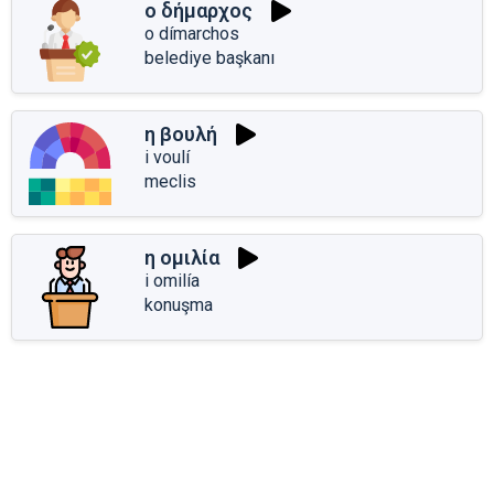
ο δήμαρχος
o dímarchos
belediye başkanı
η βουλή
i voulí
meclis
η ομιλία
i omilía
konuşma