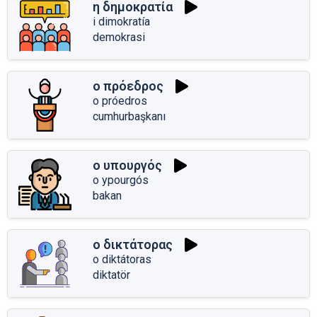
η δημοκρατία
i dimokratía
demokrasi
ο πρόεδρος
o próedros
cumhurbaşkanı
ο υπουργός
o ypourgós
bakan
ο δικτάτορας
o diktátoras
diktatör