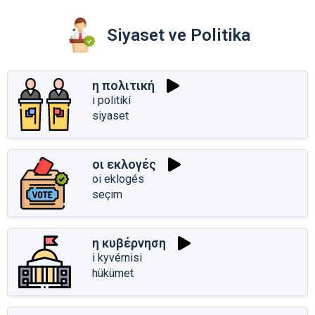
Siyaset ve Politika
η πολιτική
i politikí
siyaset
οι εκλογές
oi eklogés
seçim
η κυβέρνηση
i kyvérnisi
hükümet