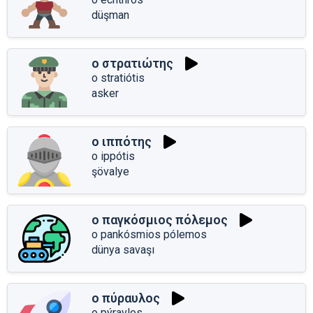
düşman
ο στρατιώτης
o stratiótis
asker
ο ιππότης
o ippótis
şövalye
ο παγκόσμιος πόλεμος
o pankósmios pólemos
dünya savaşı
ο πύραυλος
o pýravlos