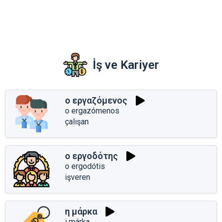
İş ve Kariyer
ο εργαζόμενος
o ergazómenos
çalışan
ο εργοδότης
o ergodótis
işveren
η μάρκα
i márka