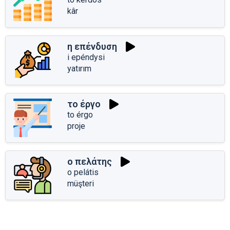
kâr
η επένδυση
i epéndysi
yatırım
το έργο
to érgo
proje
ο πελάτης
o pelátis
müşteri