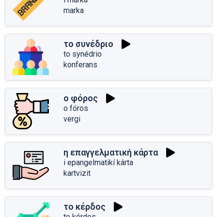
marka
το συνέδριο
to synédrio
konferans
ο φόρος
o fóros
vergi
η επαγγελματική κάρτα
i epangelmatikí kárta
kartvizit
το κέρδος
to kérdos