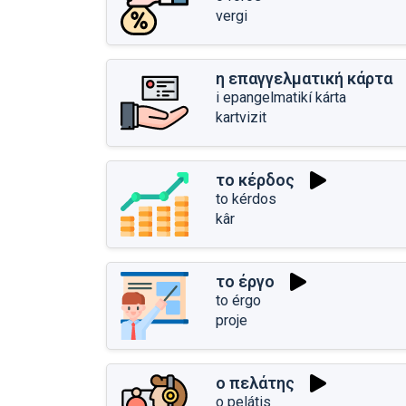
vergi
η επαγγελματική κάρτα
i epangelmatikí kárta
kartvizit
το κέρδος
to kérdos
kâr
το έργο
to érgo
proje
ο πελάτης
o pelátis