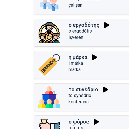
çalışan
ο εργοδότης
o ergodótis
işveren
η μάρκα
i márka
marka
το συνέδριο
to synédrio
konferans
ο φόρος
o fóros