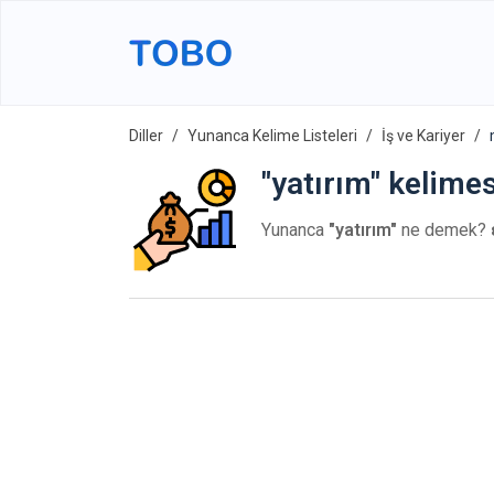
Diller
Yunanca Kelime Listeleri
İş ve Kariyer
"yatırım" kelime
Yunanca
"yatırım"
ne demek?