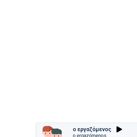
ο εργαζόμενος
o ergazómenos