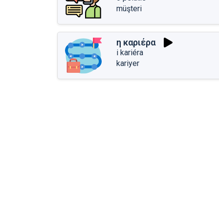
müşteri
η καριέρα
i kariéra
kariyer