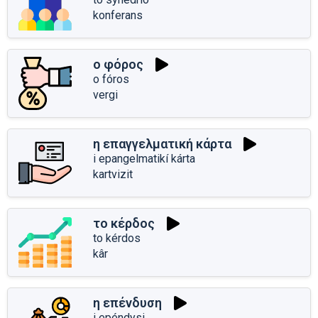
konferans
ο φόρος
o fóros
vergi
η επαγγελματική κάρτα
i epangelmatikí kárta
kartvizit
το κέρδος
to kérdos
kâr
η επένδυση
i epéndysi