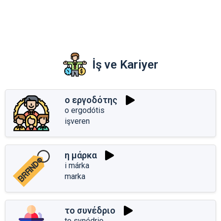
İş ve Kariyer
ο εργοδότης
o ergodótis
işveren
η μάρκα
i márka
marka
το συνέδριο
to synédrio