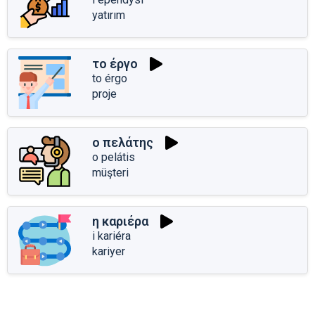
yatırım
το έργο
to érgo
proje
ο πελάτης
o pelátis
müşteri
η καριέρα
i kariéra
kariyer