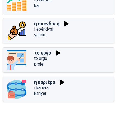
kâr
η επένδυση
i epéndysi
yatırım
το έργο
to érgo
proje
η καριέρα
i kariéra
kariyer