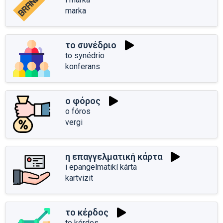
marka
το συνέδριο
to synédrio
konferans
ο φόρος
o fóros
vergi
η επαγγελματική κάρτα
i epangelmatikí kárta
kartvizit
το κέρδος
to kérdos