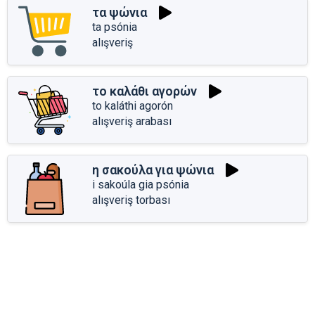
τα ψώνια
ta psónia
alışveriş
το καλάθι αγορών
to kaláthi agorón
alışveriş arabası
η σακούλα για ψώνια
i sakoúla gia psónia
alışveriş torbası