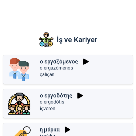
İş ve Kariyer
ο εργαζόμενος
o ergazómenos
çalışan
ο εργοδότης
o ergodótis
işveren
η μάρκα
i márka