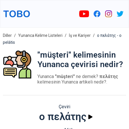
Diller
Yunanca Kelime Listeleri
İş ve Kariyer
ο πελάτης - o
pelátis
"müşteri" kelimesinin
Yunanca çevirisi nedir?
Yunanca
"müşteri"
ne demek?
πελάτης
kelimesinin Yunanca artikeli nedir?.
Çeviri
ο πελάτης