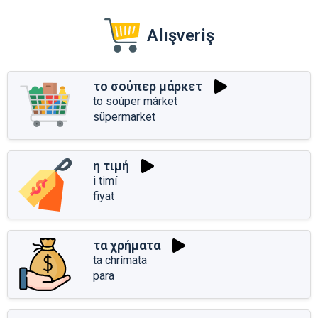
Alışveriş
το σούπερ μάρκετ
to soúper márket
süpermarket
η τιμή
i timí
fiyat
τα χρήματα
ta chrímata
para