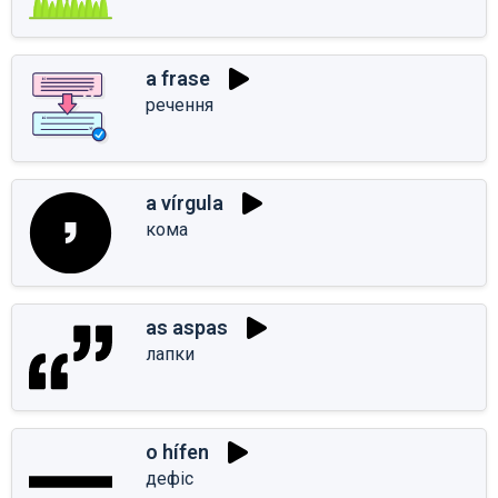
a frase
речення
a vírgula
кома
as aspas
лапки
o hífen
дефіс