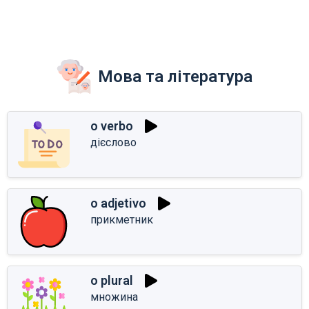
Мова та література
o verbo
дієслово
o adjetivo
прикметник
o plural
множина