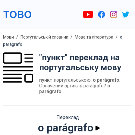
Мови
Португальській словник
Мова та література
o
parágrafo
"пункт" переклад на
португальську мову
пункт
португальською:
o parágrafo
.
Означений артикль parágrafo?
o
parágrafo
Переклад
o parágrafo