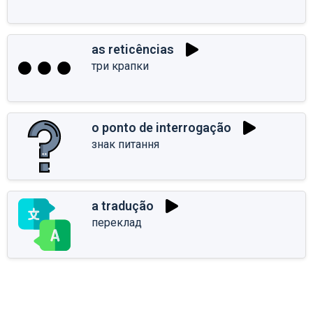
as reticências
три крапки
o ponto de interrogação
знак питання
a tradução
переклад