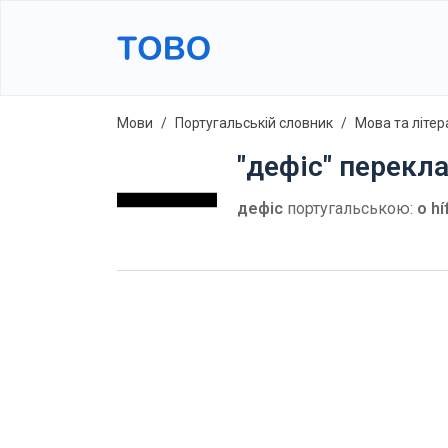
Мови
Португальській словник
Мова та літер
"дефіс" перекл
дефіс
португальською:
o hí