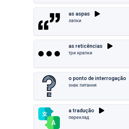
as aspas
лапки
as reticências
три крапки
o ponto de interrogação
знак питання
a tradução
переклад