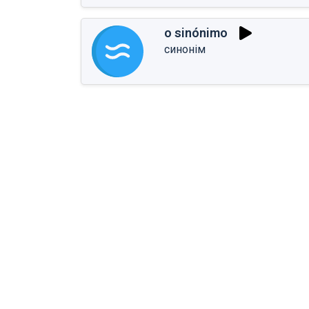
o sinónimo
синонім