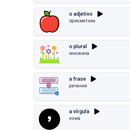
o adjetivo
прикметник
o plural
множина
a frase
речення
a vírgula
кома