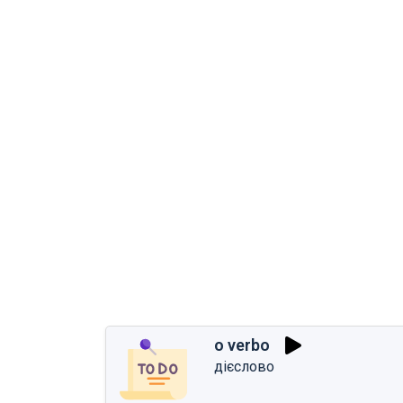
o verbo
дієслово