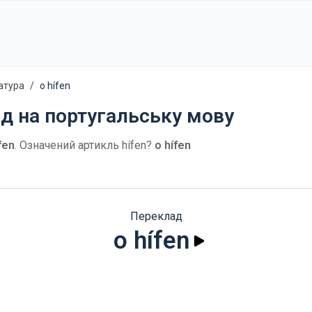
атура
o hífen
ад на португальську мову
fen
. Означений артикль hífen?
o hífen
Переклад
o hífen