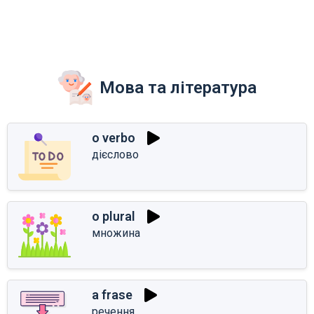
Мова та література
o verbo
дієслово
o plural
множина
a frase
речення