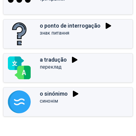
o ponto de interrogação
знак питання
a tradução
переклад
o sinónimo
синонім