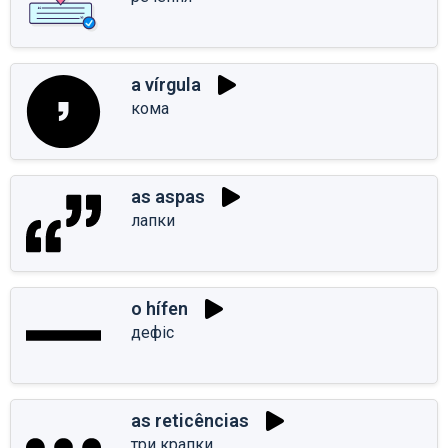
a vírgula
кома
as aspas
лапки
o hífen
дефіс
as reticências
три крапки