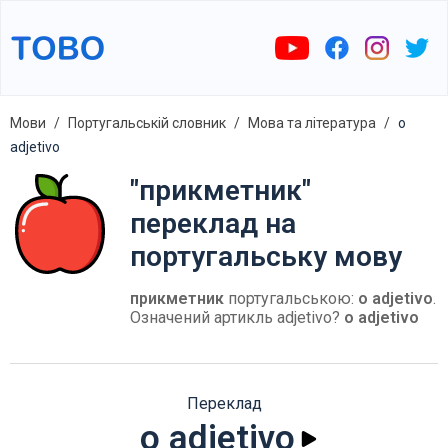
Мови
Португальській словник
Мова та література
o
adjetivo
"прикметник"
переклад на
португальську мову
прикметник
португальською:
o adjetivo
.
Означений артикль adjetivo?
o adjetivo
Переклад
o adjetivo