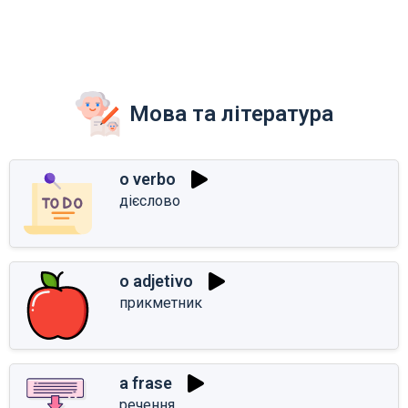
Мова та література
o verbo
дієслово
o adjetivo
прикметник
a frase
речення