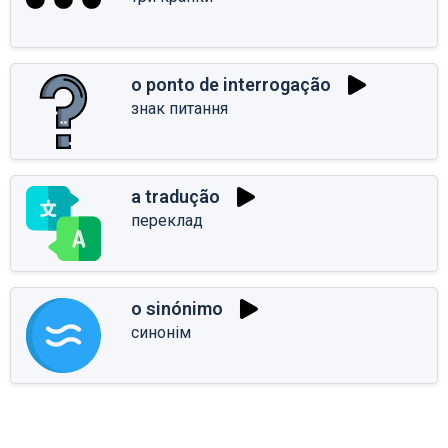
o ponto de interrogação
знак питання
a tradução
переклад
o sinónimo
синонім