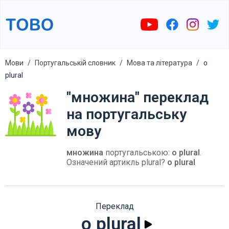
Мови
Португальській словник
Мова та література
o
plural
"множина" переклад
на португальську
мову
множина
португальською:
o plural
.
Означений артикль plural?
o plural
Переклад
o plural