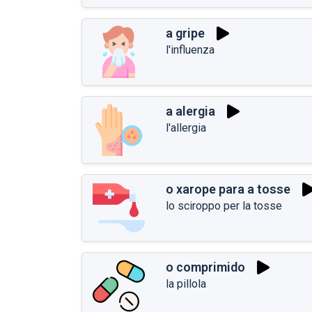
a gripe
l'influenza
a alergia
l'allergia
o xarope para a tosse
lo sciroppo per la tosse
o comprimido
la pillola