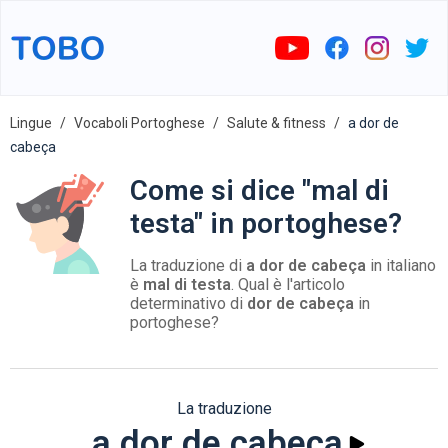
Lingue
Vocaboli Portoghese
Salute & fitness
a dor de
cabeça
Come si dice "mal di
testa" in portoghese?
La traduzione di
a dor de cabeça
in italiano
è
mal di testa
. Qual è l'articolo
determinativo di
dor de cabeça
in
portoghese?
La traduzione
a dor de cabeça