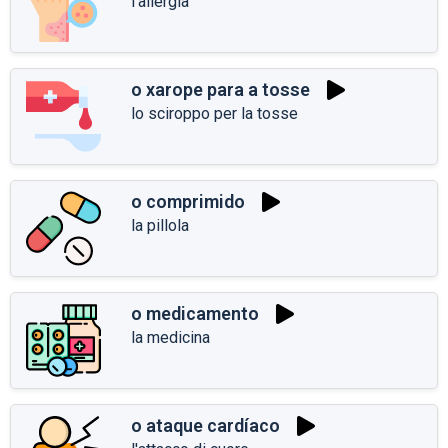
l'allergia
o xarope para a tosse
lo sciroppo per la tosse
o comprimido
la pillola
o medicamento
la medicina
o ataque cardíaco