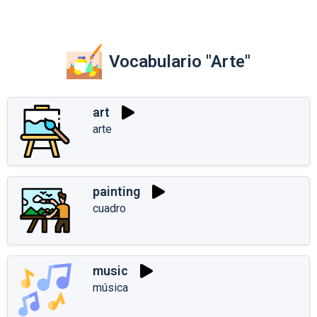
Vocabulario "Arte"
art
arte
painting
cuadro
music
música