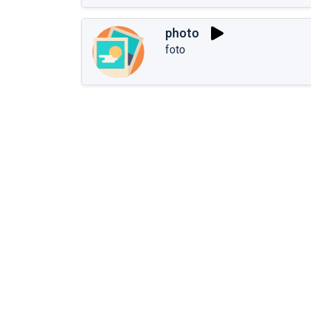
photo
foto