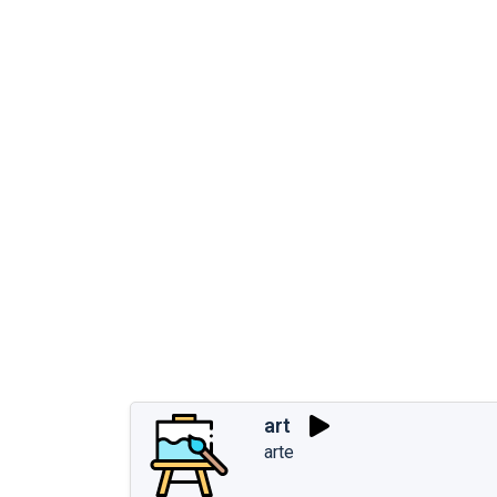
art
arte