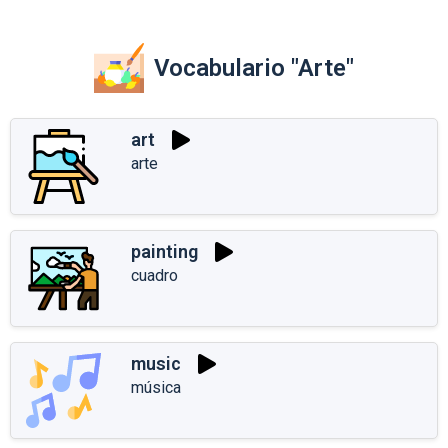
Vocabulario "Arte"
art
arte
painting
cuadro
music
música