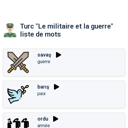
Turc "Le militaire et la guerre"
liste de mots
savaş
guerre
barış
paix
ordu
armée