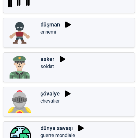
düşman
ennemi
asker
soldat
şövalye
chevalier
dünya savaşı
guerre mondiale