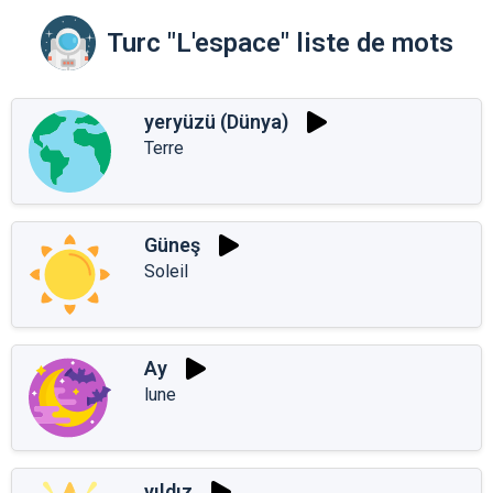
Turc "L'espace" liste de mots
yeryüzü (Dünya)
Terre
Güneş
Soleil
Ay
lune
yıldız