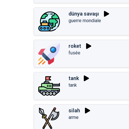
dünya savaşı
guerre mondiale
roket
fusée
tank
tank
silah
arme