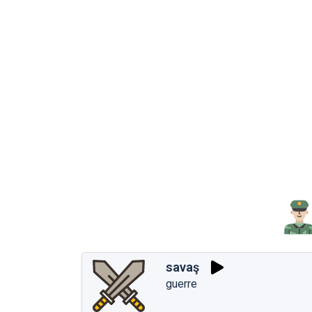
savaş
guerre