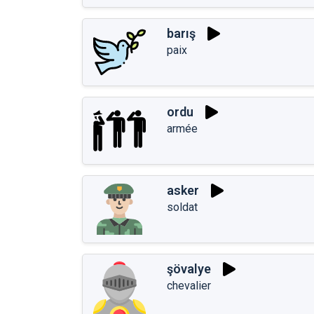
barış
paix
ordu
armée
asker
soldat
şövalye
chevalier