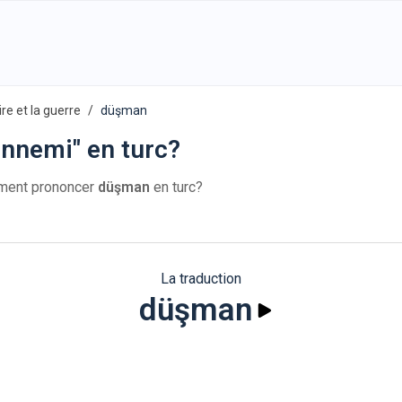
ire et la guerre
düşman
nnemi" en turc?
mment prononcer
düşman
en turc?
La traduction
düşman