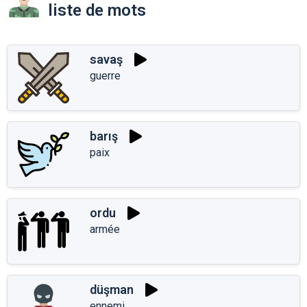
liste de mots
savaş
guerre
barış
paix
ordu
armée
düşman
ennemi