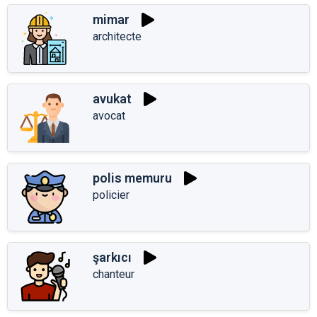
mimar
architecte
avukat
avocat
polis memuru
policier
şarkıcı
chanteur