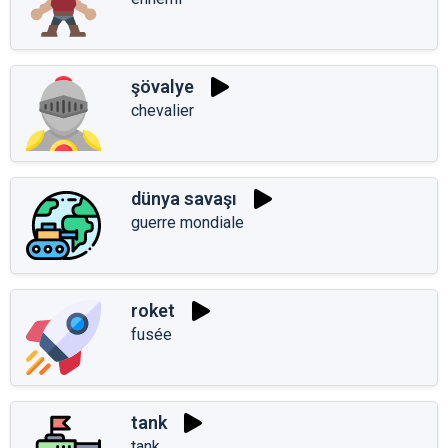
şövalye
chevalier
dünya savaşı
guerre mondiale
roket
fusée
tank
tank