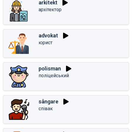
arkitekt
архітектор
advokat
юрист
polisman
поліцейський
sångare
співак