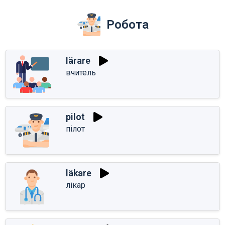
Робота
lärare
вчитель
pilot
пілот
läkare
лікар