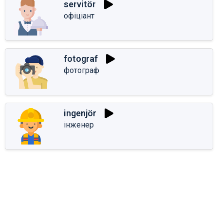
servitör
офіціант
fotograf
фотограф
ingenjör
інженер