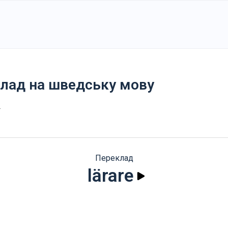
клад на шведську мову
.
Переклад
lärare