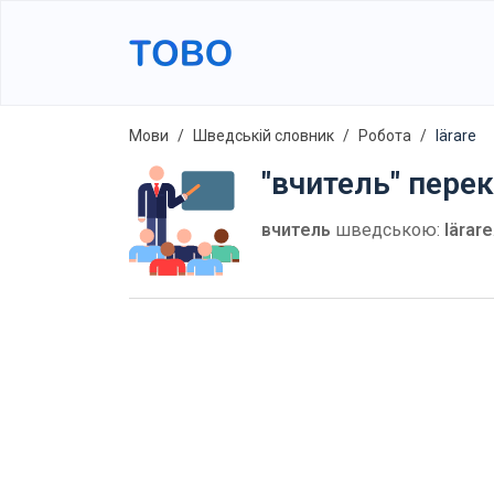
Мови
Шведській словник
Робота
lärare
"вчитель" пере
вчитель
шведською:
lärare