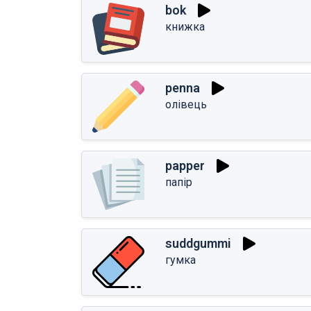
bok
книжка
penna
олівець
papper
папір
suddgummi
гумка