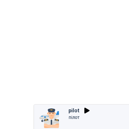
pilot
пілот