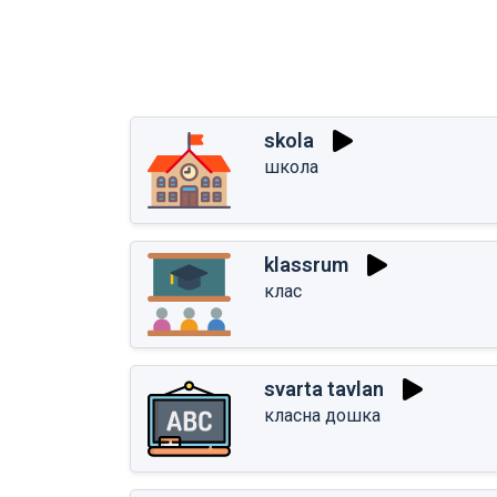
skola
школа
klassrum
клас
svarta tavlan
класна дошка