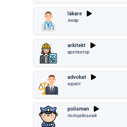
läkare
лікар
arkitekt
архітектор
advokat
юрист
polisman
поліцейський