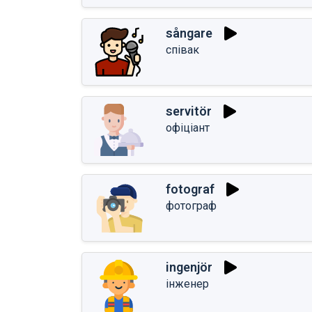
sångare
співак
servitör
офіціант
fotograf
фотограф
ingenjör
інженер