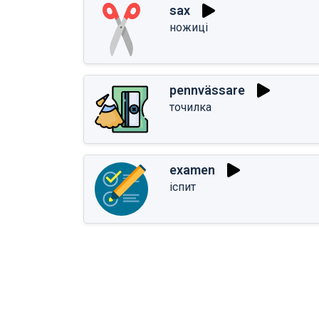
sax
ножиці
pennvässare
точилка
examen
іспит