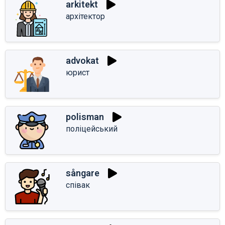
arkitekt
архітектор
advokat
юрист
polisman
поліцейський
sångare
співак