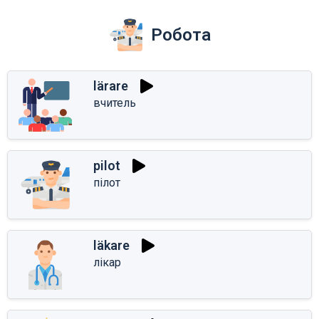
Робота
lärare
вчитель
pilot
пілот
läkare
лікар