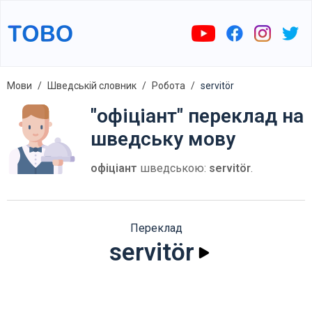
Мови
Шведській словник
Робота
servitör
"офіціант" переклад на
шведську мову
офіціант
шведською:
servitör
.
Переклад
servitör