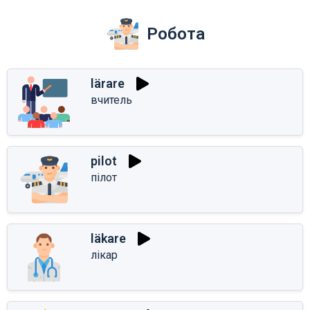
Робота
lärare
вчитель
pilot
пілот
läkare
лікар