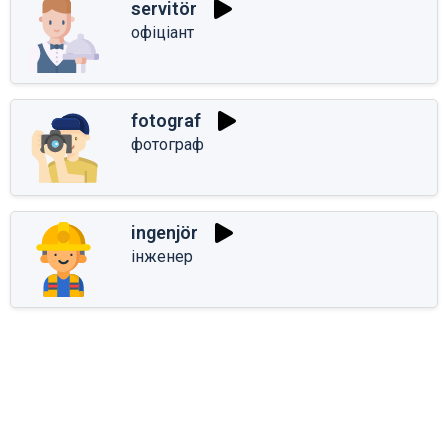
servitör
офіціант
fotograf
фотограф
ingenjör
інженер