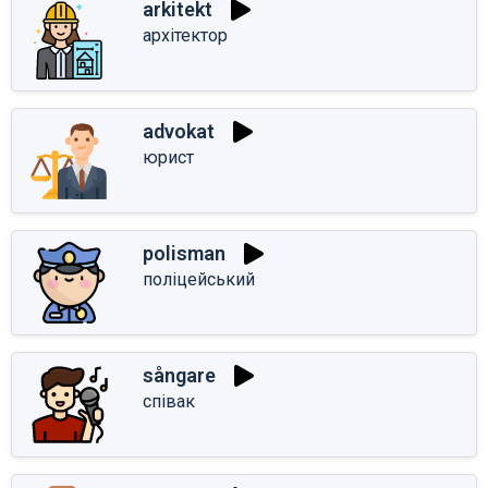
arkitekt
архітектор
advokat
юрист
polisman
поліцейський
sångare
співак