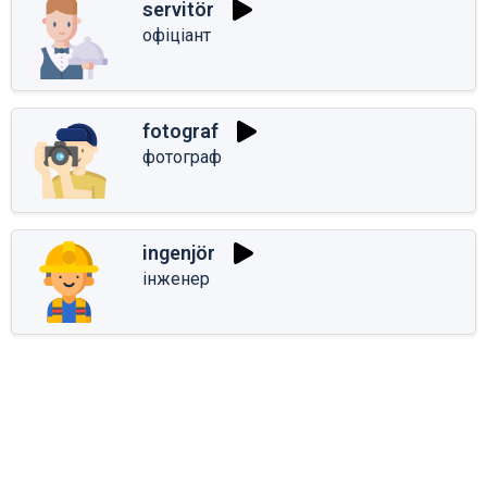
servitör
офіціант
fotograf
фотограф
ingenjör
інженер