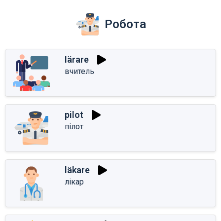
Робота
lärare
вчитель
pilot
пілот
läkare
лікар