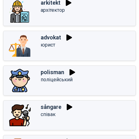
arkitekt
архітектор
advokat
юрист
polisman
поліцейський
sångare
співак