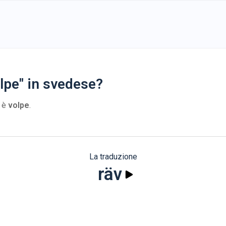
lpe" in svedese?
o è
volpe
.
La traduzione
räv