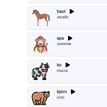
häst
cavallo
apa
scimmia
ko
mucca
björn
orso