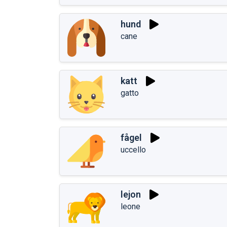
hund
cane
katt
gatto
fågel
uccello
lejon
leone