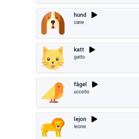
hund
cane
katt
gatto
fågel
uccello
lejon
leone