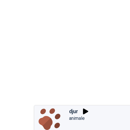
djur
animale