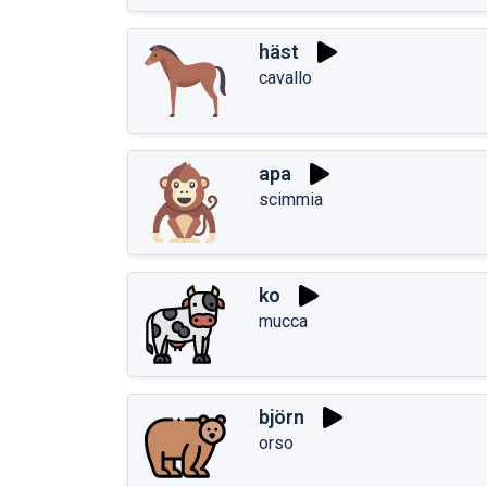
häst
cavallo
apa
scimmia
ko
mucca
björn
orso