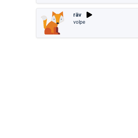
räv
volpe