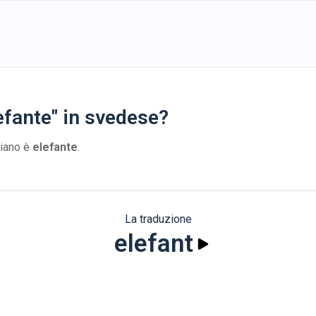
efante" in svedese?
liano è
elefante
.
La traduzione
elefant