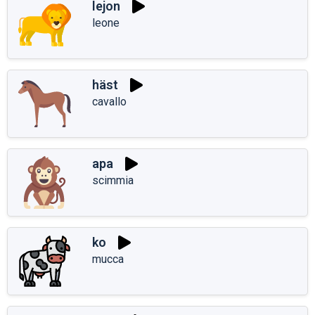
lejon
leone
häst
cavallo
apa
scimmia
ko
mucca