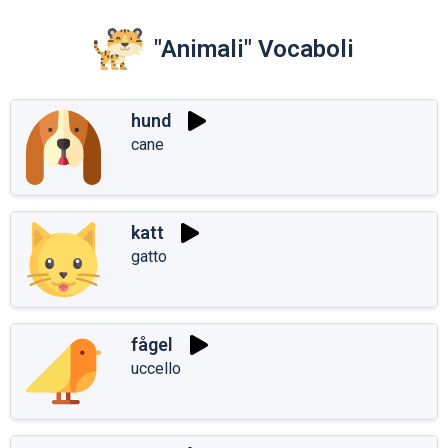
"Animali" Vocaboli
hund
cane
katt
gatto
fågel
uccello