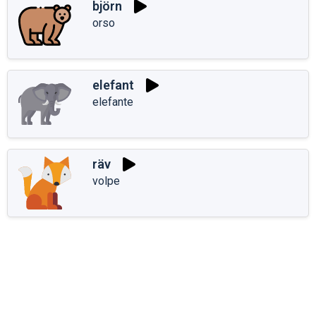
björn
orso
elefant
elefante
räv
volpe