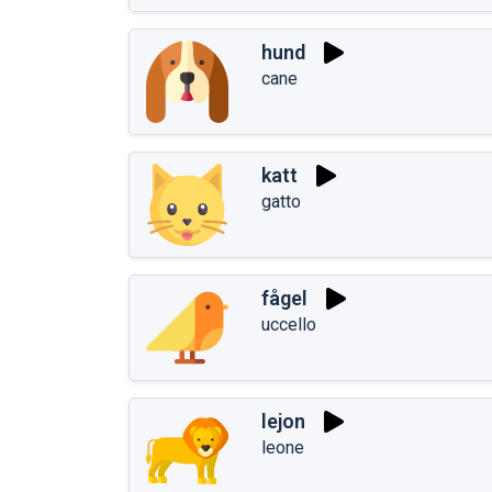
hund
cane
katt
gatto
fågel
uccello
lejon
leone