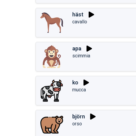
häst
cavallo
apa
scimmia
ko
mucca
björn
orso