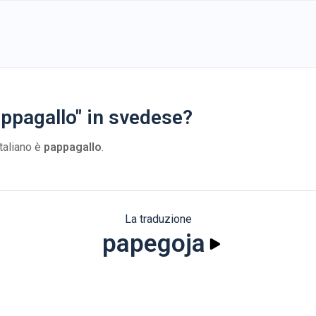
ppagallo" in svedese?
italiano è
pappagallo
.
La traduzione
papegoja