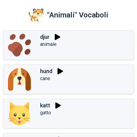
"Animali" Vocaboli
djur
animale
hund
cane
katt
gatto