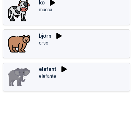
ko
mucca
björn
orso
elefant
elefante