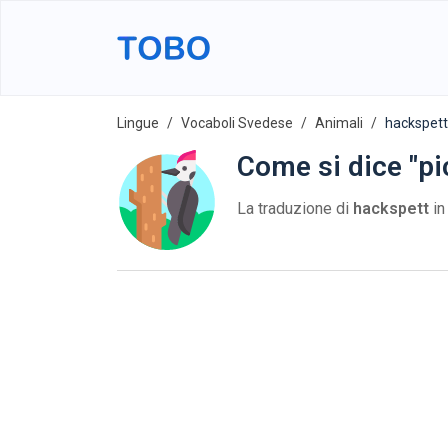
Lingue
Vocaboli Svedese
Animali
hackspett
Come si dice "pi
La traduzione di
hackspett
in