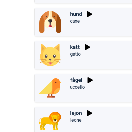
hund
cane
katt
gatto
fågel
uccello
lejon
leone