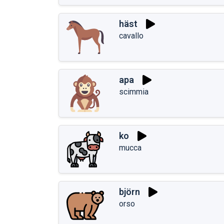
häst
cavallo
apa
scimmia
ko
mucca
björn
orso