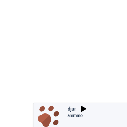
djur
animale