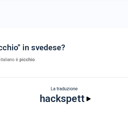
cchio" in svedese?
 italiano è
picchio
.
La traduzione
hackspett