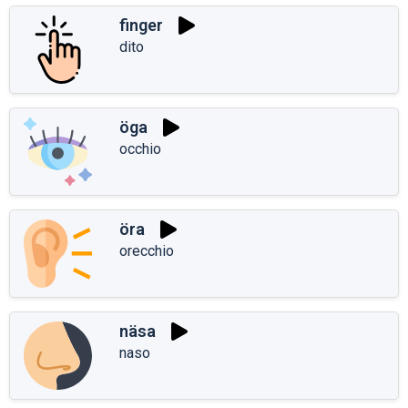
finger
dito
öga
occhio
öra
orecchio
näsa
naso