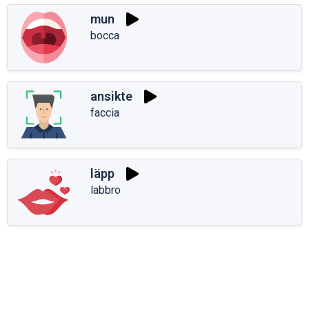
mun
bocca
ansikte
faccia
läpp
labbro