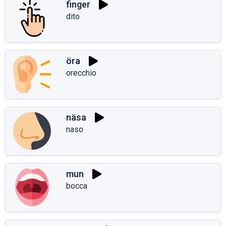
finger
dito
öra
orecchio
näsa
naso
mun
bocca