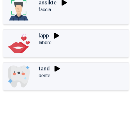
ansikte
faccia
läpp
labbro
tand
dente