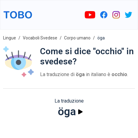
Lingue
Vocaboli Svedese
Corpo umano
öga
Come si dice "occhio" in
svedese?
La traduzione di
öga
in italiano è
occhio
.
La traduzione
öga