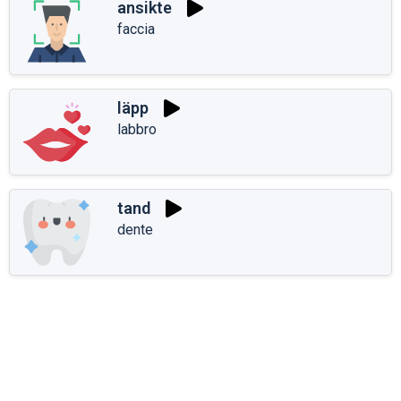
ansikte
faccia
läpp
labbro
tand
dente