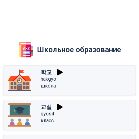
Школьное образование
학교
hakgyo
шко́ла
교실
gyosil
класс