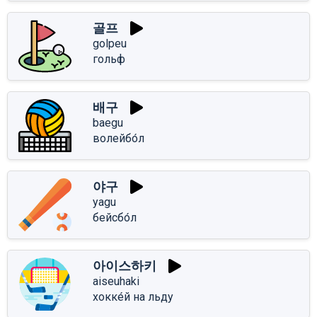
골프
golpeu
гольф
배구
baegu
волейбо́л
야구
yagu
бейсбо́л
아이스하키
aiseuhaki
хокке́й на льду