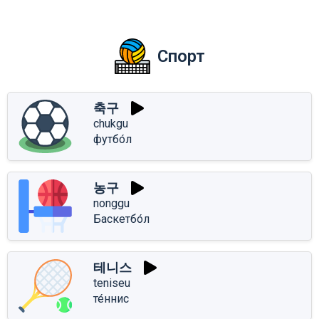
Спорт
축구
chukgu
футбо́л
농구
nonggu
Баскетбо́л
테니스
teniseu
те́ннис