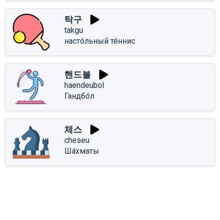
탁구
takgu
насто́льный те́ннис
핸드볼
haendeubol
Гандбо́л
체스
cheseu
Ша́хматы