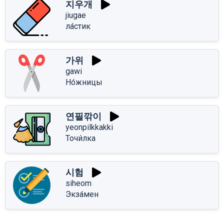
지우개
jiugae
ла́стик
가위
gawi
Но́жницы
연필깎이
yeonpilkkakki
Точи́лка
시험
siheom
Экза́мен