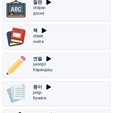
칠판
chilpan
доска́
책
chaek
кни́га
연필
yeonpil
Каранда́ш
종이
jongi
бума́га