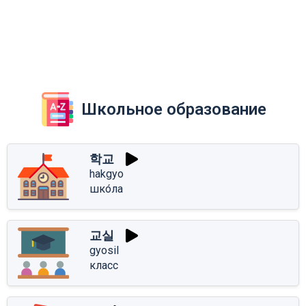
Школьное образование
학교
hakgyo
шко́ла
교실
gyosil
класс