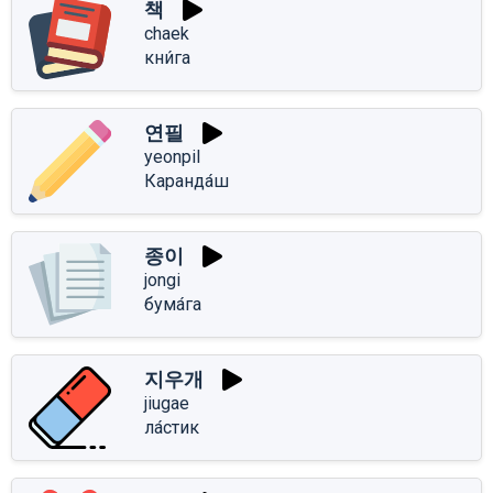
책
chaek
кни́га
연필
yeonpil
Каранда́ш
종이
jongi
бума́га
지우개
jiugae
ла́стик