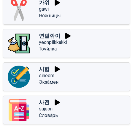
가위
gawi
Но́жницы
연필깎이
yeonpilkkakki
Точи́лка
시험
siheom
Экза́мен
사전
sajeon
Слова́рь