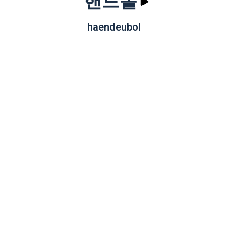
핸드볼
haendeubol