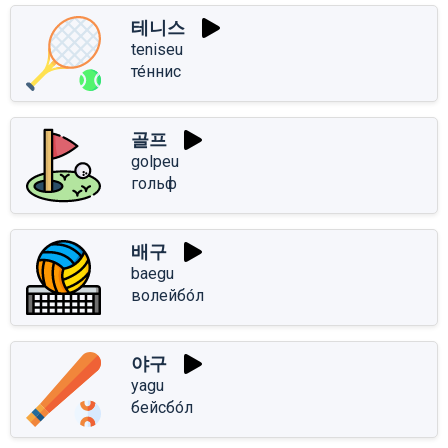
테니스
teniseu
те́ннис
골프
golpeu
гольф
배구
baegu
волейбо́л
야구
yagu
бейсбо́л