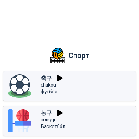
Спорт
축구
chukgu
футбо́л
농구
nonggu
Баскетбо́л