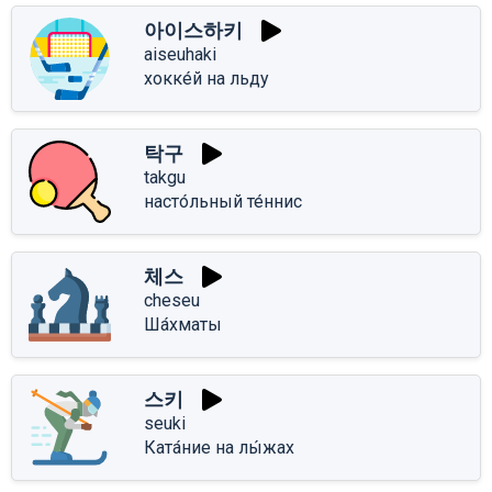
아이스하키
aiseuhaki
хокке́й на льду
탁구
takgu
насто́льный те́ннис
체스
cheseu
Ша́хматы
스키
seuki
Ката́ние на лы́жах