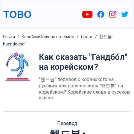
Языки
Корейский слова по темам
Спорт
핸드볼 -
haendeubol
Как сказать "Гандбо́л"
на корейском?
"핸드볼" перевод с корейского на
русский. как произносится "핸드볼" на
корейском? Корейские слова в русском
языке
Перевод