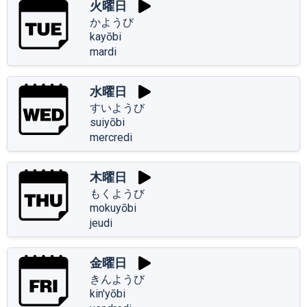
火曜日
かようび
kayōbi
mardi
水曜日
すいようび
suiyōbi
mercredi
木曜日
もくようび
mokuyōbi
jeudi
金曜日
きんようび
kin'yōbi