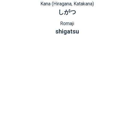
Kana (Hiragana, Katakana)
しがつ
Romaji
shigatsu