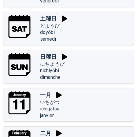
vendredi
土曜日
どようび
doyōbi
samedi
日曜日
にちようび
nichiyōbi
dimanche
一月
いちがつ
ichigatsu
janvier
二月