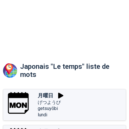
Japonais "Le temps" liste de
mots
月曜日
げつようび
getsuyōbi
lundi