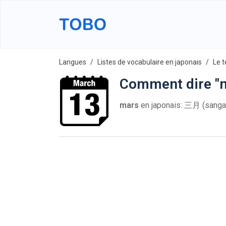
Langues
Listes de vocabulaire en japonais
Le 
Comment dire "m
mars
en japonais: 三月 (sanga