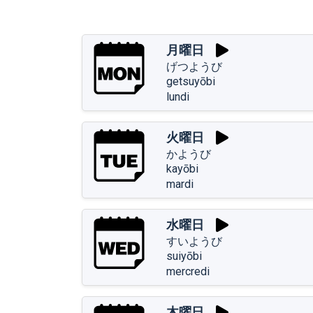
月曜日
げつようび
getsuyōbi
lundi
火曜日
かようび
kayōbi
mardi
水曜日
すいようび
suiyōbi
mercredi
木曜日