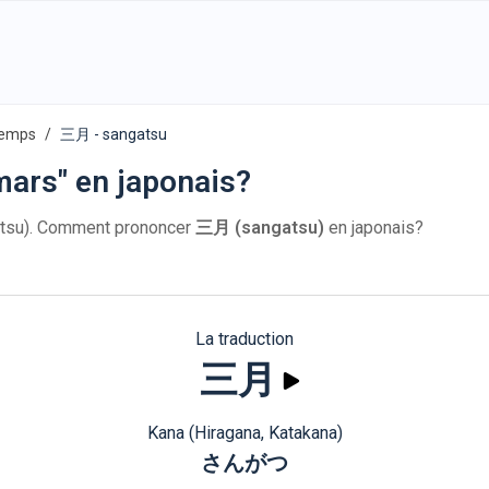
temps
三月 - sangatsu
ars" en japonais?
tsu). Comment prononcer
三月 (sangatsu)
en japonais?
La traduction
三月
Kana (Hiragana, Katakana)
さんがつ