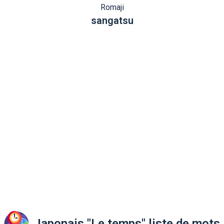
Romaji
sangatsu
Japonais "Le temps" liste de mots