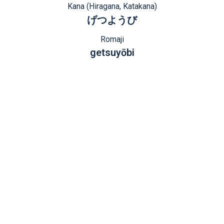
Kana (Hiragana, Katakana)
げつようび
Romaji
getsuyōbi