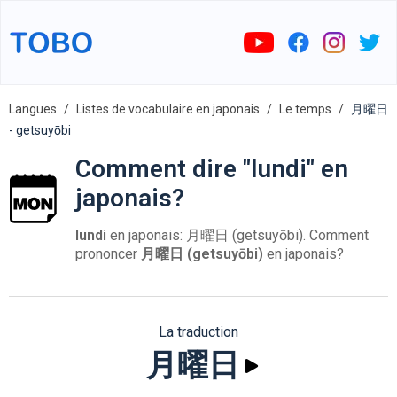
Langues
Listes de vocabulaire en japonais
Le temps
月曜日
- getsuyōbi
Comment dire "lundi" en
japonais?
lundi
en japonais: 月曜日 (getsuyōbi). Comment
prononcer
月曜日 (getsuyōbi)
en japonais?
La traduction
月曜日