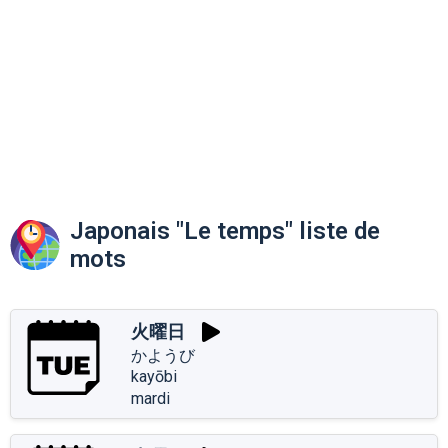
Japonais "Le temps" liste de
mots
火曜日
かようび
kayōbi
mardi