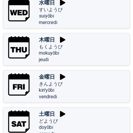
水曜日
すいようび
suiyōbi
mercredi
木曜日
もくようび
mokuyōbi
jeudi
金曜日
きんようび
kin'yōbi
vendredi
土曜日
どようび
doyōbi