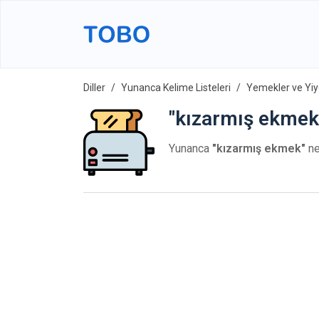
Diller
Yunanca Kelime Listeleri
Yemekler ve Yiy
"kızarmış ekmek"
Yunanca
"kızarmış ekmek"
ne