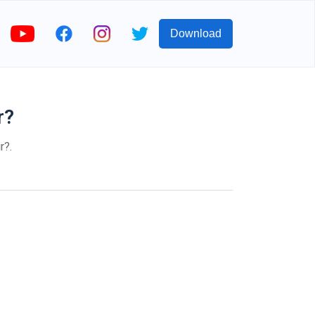
Download
r?
r?.