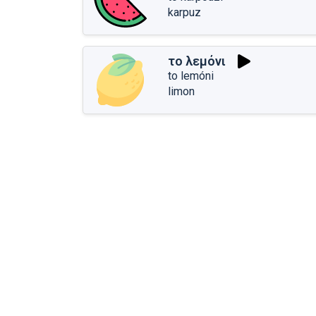
karpuz
το λεμόνι
to lemóni
limon