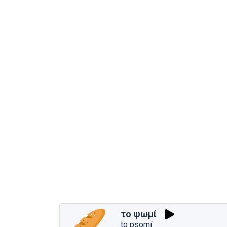
το ψωμί
to psomí