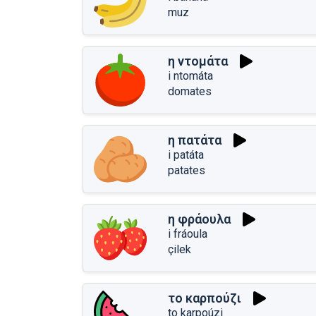
muz
η ντομάτα
i ntomáta
domates
η πατάτα
i patáta
patates
η φράουλα
i fráoula
çilek
το καρπούζι
to karpoúzi