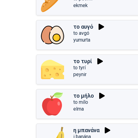
ekmek
το αυγό
to avgó
yumurta
το τυρί
to tyrí
peynir
το μήλο
to mílo
elma
η μπανάνα
i banána