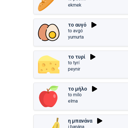
ekmek
το αυγό
to avgó
yumurta
το τυρί
to tyrí
peynir
το μήλο
to mílo
elma
η μπανάνα
i banána