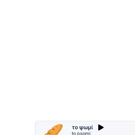
το ψωμί
to psomí