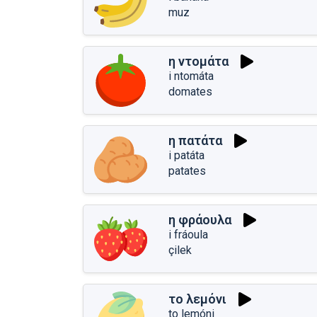
muz
η ντομάτα
i ntomáta
domates
η πατάτα
i patáta
patates
η φράουλα
i fráoula
çilek
το λεμόνι
to lemóni