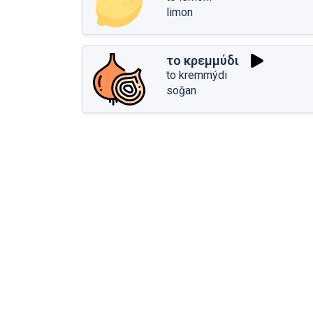
limon
το κρεμμύδι
to kremmýdi
soğan