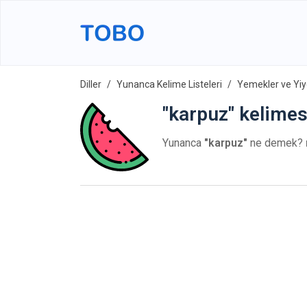
Diller
Yunanca Kelime Listeleri
Yemekler ve Yiy
"karpuz" kelimes
Yunanca
"karpuz"
ne demek?