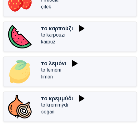
çilek
το καρπούζι
to karpoúzi
karpuz
το λεμόνι
to lemóni
limon
το κρεμμύδι
to kremmýdi
soğan