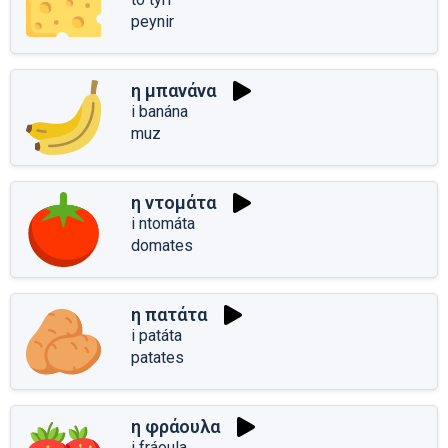
peynir
η μπανάνα
i banána
muz
η ντομάτα
i ntomáta
domates
η πατάτα
i patáta
patates
η φράουλα
i fráoula