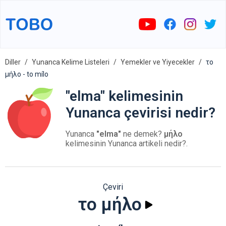
Diller
Yunanca Kelime Listeleri
Yemekler ve Yiyecekler
το
μήλο - to mílo
"elma" kelimesinin
Yunanca çevirisi nedir?
Yunanca
"elma"
ne demek?
μήλο
kelimesinin Yunanca artikeli nedir?.
Çeviri
το μήλο