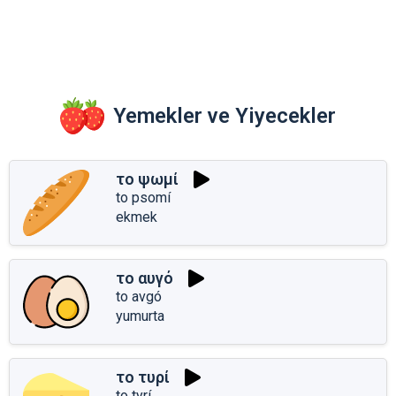
Yemekler ve Yiyecekler
το ψωμί
to psomí
ekmek
το αυγό
to avgó
yumurta
το τυρί
to tyrí