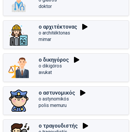
doktor
ο αρχιτέκτονας
o architéktonas
mimar
ο δικηγόρος
o dikigóros
avukat
ο αστυνομικός
o astynomikós
polis memuru
ο τραγουδιστής
o tragoudistís