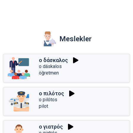
Meslekler
ο δάσκαλος
o dáskalos
öğretmen
ο πιλότος
o pilótos
pilot
ο γιατρός
o giatrós