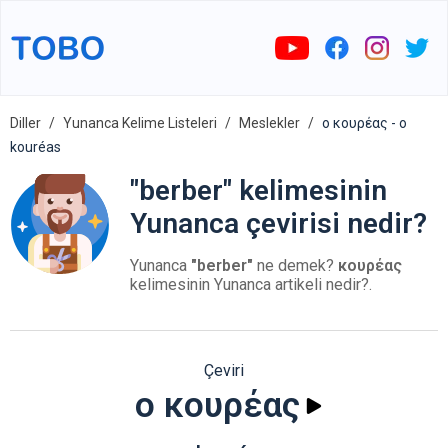
Diller
Yunanca Kelime Listeleri
Meslekler
ο κουρέας - o
kouréas
"berber" kelimesinin
Yunanca çevirisi nedir?
Yunanca
"berber"
ne demek?
κουρέας
kelimesinin Yunanca artikeli nedir?.
Çeviri
ο κουρέας