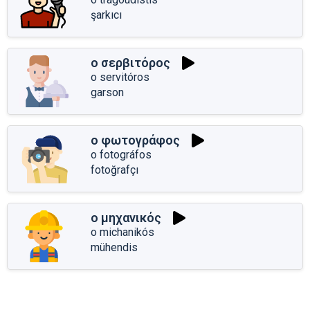
şarkıcı
ο σερβιτόρος
o servitóros
garson
ο φωτογράφος
o fotográfos
fotoğrafçı
ο μηχανικός
o michanikós
mühendis