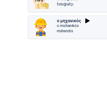
fotoğrafçı
ο μηχανικός
o michanikós
mühendis