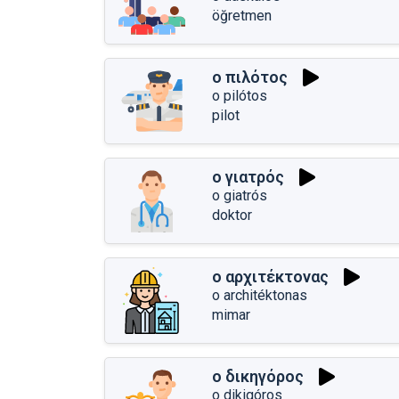
öğretmen
ο πιλότος
o pilótos
pilot
ο γιατρός
o giatrós
doktor
ο αρχιτέκτονας
o architéktonas
mimar
ο δικηγόρος
o dikigóros