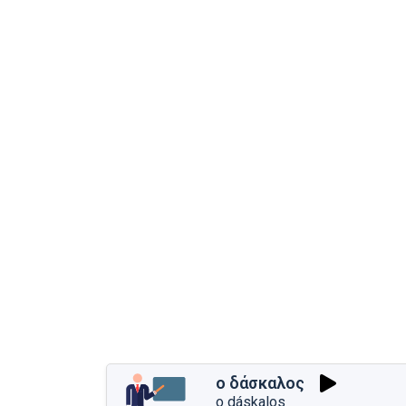
ο δάσκαλος
o dáskalos