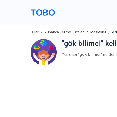
Diller
Yunanca Kelime Listeleri
Meslekler
ο 
"gök bilimci" ke
Yunanca
"gök bilimci"
ne dem