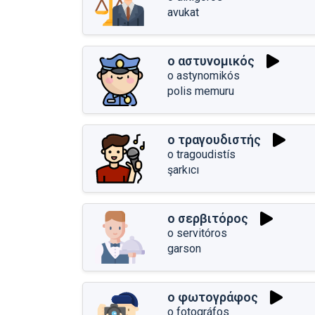
avukat
ο αστυνομικός
o astynomikós
polis memuru
ο τραγουδιστής
o tragoudistís
şarkıcı
ο σερβιτόρος
o servitóros
garson
ο φωτογράφος
o fotográfos