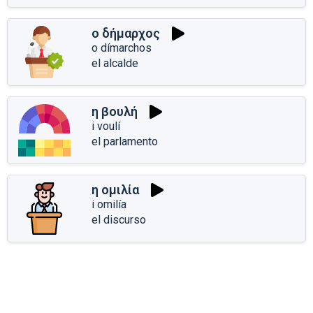
ο δήμαρχος
o dímarchos
el alcalde
η βουλή
i voulí
el parlamento
η ομιλία
i omilía
el discurso