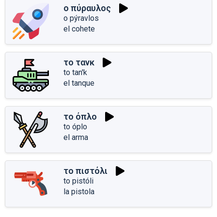
ο πύραυλος
o pýravlos
el cohete
το τανκ
to tan'k
el tanque
το όπλο
to óplo
el arma
το πιστόλι
to pistóli
la pistola