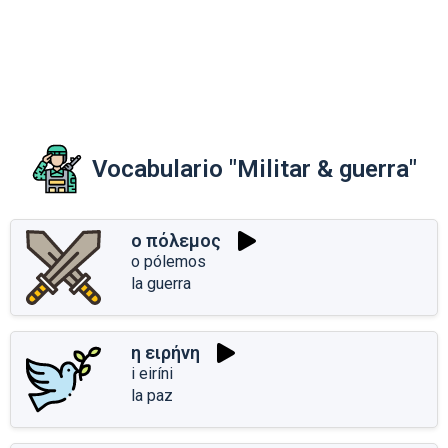
Vocabulario "Militar & guerra"
ο πόλεμος
o pólemos
la guerra
η ειρήνη
i eiríni
la paz