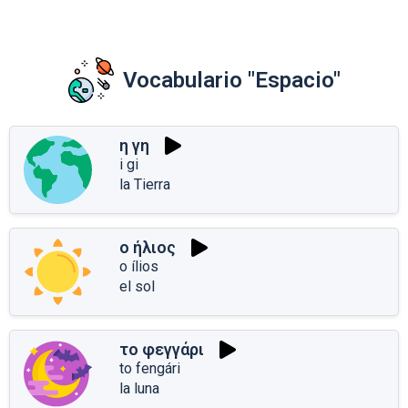
Vocabulario "Espacio"
η γη
i gi
la Tierra
ο ήλιος
o ílios
el sol
το φεγγάρι
to fengári
la luna