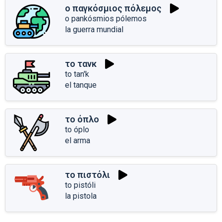
ο παγκόσμιος πόλεμος
o pankósmios pólemos
la guerra mundial
το τανκ
to tan'k
el tanque
το όπλο
to óplo
el arma
το πιστόλι
to pistóli
la pistola